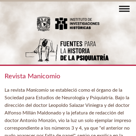
Skip
Toggl
to
navig
main
content
Revista Manicomio
La revista
Manicomio
se estableció como el órgano de la
Sociedad para Estudios de Neurología y Psiquiatría. Bajo la
dirección del doctor Leopoldo Salazar Viniegra y del doctor
Alfonso Millán Maldonado y la jefatura de redacción del
doctor Antonio Monzón, vio la luz un solo ejemplar impreso
correspondiente a los números 3 y 4, ya que "el anterior no
pudo aparecer por falta de papel", según se explica en la